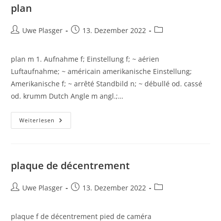
plan
Beitrags-
Beitrag
Beitrags-
Uwe Plasger
13. Dezember 2022
Autor:
veröffentlicht:
Kategorie:
plan m 1. Aufnahme f; Einstellung f; ~ aérien
Luftaufnahme; ~ américain amerikanische Einstellung;
Amerikanische f; ~ arrêté Standbild n; ~ débullé od. cassé
od. krumm Dutch Angle m angl.;…
Plan
Weiterlesen
plaque de décentrement
Beitrags-
Beitrag
Beitrags-
Uwe Plasger
13. Dezember 2022
Autor:
veröffentlicht:
Kategorie:
plaque f de décentrement pied de caméra