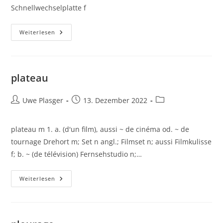
Schnellwechselplatte f
Plaque
Weiterlesen
De
Décentrement
plateau
Beitrags-
Beitrag
Beitrags-
Uwe Plasger
13. Dezember 2022
Autor:
veröffentlicht:
Kategorie:
plateau m 1. a. (d'un film), aussi ~ de cinéma od. ~ de
tournage Drehort m; Set n angl.; Filmset n; aussi Filmkulisse
f; b. ~ (de télévision) Fernsehstudio n;…
Plateau
Weiterlesen