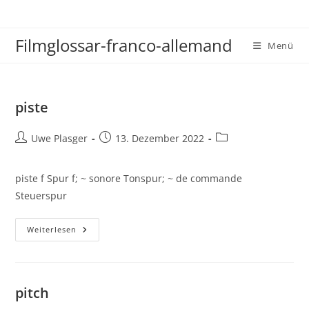
Zum
Inhalt
Filmglossar-franco-allemand
springen
Menü
piste
Beitrags-
Beitrag
Beitrags-
Uwe Plasger
13. Dezember 2022
Autor:
veröffentlicht:
Kategorie:
piste f Spur f; ~ sonore Tonspur; ~ de commande
Steuerspur
Piste
Weiterlesen
pitch