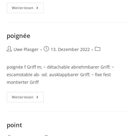
Plongée
Weiterlesen
poignée
Beitrags-
Beitrag
Beitrags-
Uwe Plasger
13. Dezember 2022
Autor:
veröffentlicht:
Kategorie:
poignée f Griff m; ~ détachable abnehmbarer Griff; ~
escamotable ab- od. ausklappbarer Griff; ~ fixe fest
montierter Griff
Poignée
Weiterlesen
point