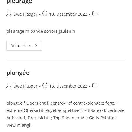
pleurage
Beitrags-
Beitrag
Beitrags-
Uwe Plasger
13. Dezember 2022
Autor:
veröffentlicht:
Kategorie:
pleurage m bande sonore Jaulen n
Pleurage
Weiterlesen
plongée
Beitrags-
Beitrag
Beitrags-
Uwe Plasger
13. Dezember 2022
Autor:
veröffentlicht:
Kategorie:
plongée f Obersicht f; contre-~ cf contre-plongée; forte ~
extreme Obersicht; Vogelperspektive f; ~ totale od. verticale
Aufsicht f; Draufsicht f; Top Shot m angl.; Gods-Point-of-
View m angl.