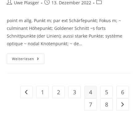
Beitrags-
Beitrag
Beitrags-
Uwe Plasger
13. Dezember 2022
Autor:
veröffentlicht:
Kategorie:
point m allg. Punkt m; par ext Schärfepunkt; Fokus m; ~
culminant Höhepunkt; Goldener Schnitt ~s forts
Schnittpunkte (der Linien); aussi starke Punkte; système
optique ~ nodal Knotenpunkt; ~ de…
Point
Weiterlesen
1
2
3
4
5
6
Zur vorherigen Seite
7
8
Zur näc