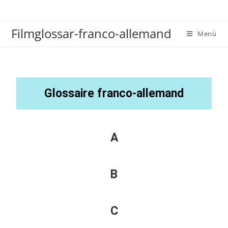
Filmglossar-franco-allemand
Menü
Glossaire franco-allemand
A
B
C