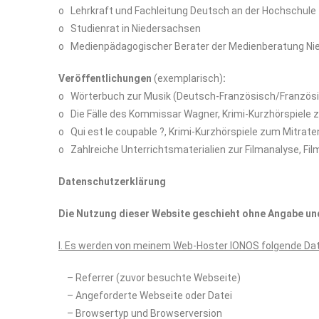
o Lehrkraft und Fachleitung Deutsch an der Hochschule 
o Studienrat in Niedersachsen
o Medienpädagogischer Berater der Medienberatung Nie
Veröffentlichungen
(exemplarisch)
:
o Wörterbuch zur Musik (Deutsch-Französisch/Französ
o Die Fälle des Kommissar Wagner, Krimi-Kurzhörspiele
o Qui est le coupable ?, Krimi-Kurzhörspiele zum Mitra
o Zahlreiche Unterrichtsmaterialien zur Filmanalyse, Fil
Datenschutzerklärung
Die Nutzung dieser Website geschieht ohne Angabe u
I. Es werden von meinem Web-Hoster IONOS folgende Dat
– Referrer (zuvor besuchte Webseite)
– Angeforderte Webseite oder Datei
– Browsertyp und Browserversion