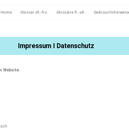
Home
Glossar dt.-frz.
Glossaire fr.-all.
Gebrauchshinweis
Impressum I Datenschutz
er Website:
isch