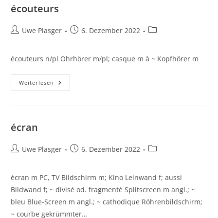
écouteurs
Beitrags-
Beitrag
Beitrags-
Uwe Plasger
6. Dezember 2022
Autor:
veröffentlicht:
Kategorie:
écouteurs n/pl Ohrhörer m/pl; casque m à ~ Kopfhörer m
Écouteurs
Weiterlesen
écran
Beitrags-
Beitrag
Beitrags-
Uwe Plasger
6. Dezember 2022
Autor:
veröffentlicht:
Kategorie:
écran m PC, TV Bildschirm m; Kino Leinwand f; aussi
Bildwand f; ~ divisé od. fragmenté Splitscreen m angl.; ~
bleu Blue-Screen m angl.; ~ cathodique Röhrenbildschirm;
~ courbe gekrümmter…