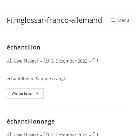
Zum
Inhalt
Filmglossar-franco-allemand
springen
Menü
échantillon
Beitrags-
Beitrag
Beitrags-
Uwe Plasger
6. Dezember 2022
Autor:
veröffentlicht:
Kategorie:
échantillon m Sample n angl.
Échantillon
Weiterlesen
échantillonnage
Beitrags-
Beitrag
Beitrags-
Uwe Plasger
6. Dezember 2022