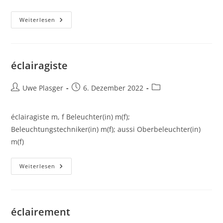
Éclairage
Weiterlesen
éclairagiste
Beitrags-
Beitrag
Beitrags-
Uwe Plasger
6. Dezember 2022
Autor:
veröffentlicht:
Kategorie:
éclairagiste m, f Beleuchter(in) m(f);
Beleuchtungstechniker(in) m(f); aussi Oberbeleuchter(in)
m(f)
Éclairagiste
Weiterlesen
éclairement