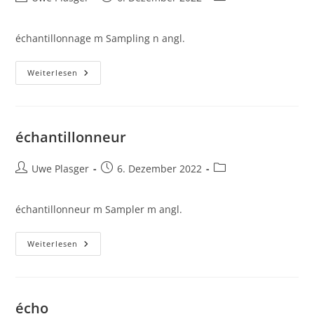
Autor:
veröffentlicht:
Kategorie:
échantillonnage m Sampling n angl.
Échantillonnage
Weiterlesen
échantillonneur
Beitrags-
Beitrag
Beitrags-
Uwe Plasger
6. Dezember 2022
Autor:
veröffentlicht:
Kategorie:
échantillonneur m Sampler m angl.
Échantillonneur
Weiterlesen
écho