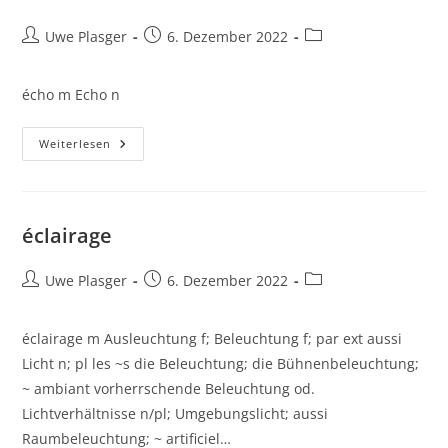
Beitrags-
Beitrag
Beitrags-
Uwe Plasger
6. Dezember 2022
Autor:
veröffentlicht:
Kategorie:
écho m Echo n
Écho
Weiterlesen
éclairage
Beitrags-
Beitrag
Beitrags-
Uwe Plasger
6. Dezember 2022
Autor:
veröffentlicht:
Kategorie:
éclairage m Ausleuchtung f; Beleuchtung f; par ext aussi
Licht n; pl les ~s die Beleuchtung; die Bühnenbeleuchtung;
~ ambiant vorherrschende Beleuchtung od.
Lichtverhältnisse n/pl; Umgebungslicht; aussi
Raumbeleuchtung; ~ artificiel…