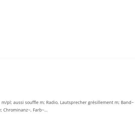
es m/pl; aussi souffle m; Radio, Lautsprecher grésillement m; Band~
ue; Chrominanz~, Farb~…