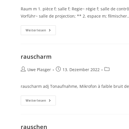
Raum m 1. pièce f; salle f; Regie~ régie f; salle de con
Vorführ~ salle de projection; ** 2. espace m; filmischer
Raum
Weiterlesen
rauscharm
Beitrags-
Beitrag
Beitrags-
Uwe Plasger
13. Dezember 2022
Autor:
veröffentlicht:
Kategorie:
rauscharm adj Tonaufnahme, Mikrofon à faible bruit de
Rauscharm
Weiterlesen
rauschen