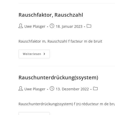
Rauschfaktor, Rauschzahl
Beitrags-
Beitrag
Beitrags-
Uwe Plasger
18. Januar 2023
Autor:
veröffentlicht:
Kategorie:
Rauschfaktor m, Rauschzahl f facteur m de bruit
Rauschfaktor,
Weiterlesen
Rauschzahl
Rauschunterdrückung(ssystem)
Beitrags-
Beitrag
Beitrags-
Uwe Plasger
13. Dezember 2022
Autor:
veröffentlicht:
Kategorie:
Rauschunterdrückung(ssystem) f (n) réducteur m de brui