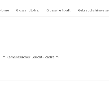
Home
Glossar dt.-frz.
Glossaire fr.-all.
Gebrauchshinweise
e; im Kamerasucher Leucht~ cadre m