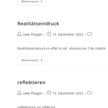
Rauschunterdrückung(ssystem)
Weiterlesen
Realitätseindruck
Beitrags-
Beitrag
Beitrags-
Uwe Plasger
13. Dezember 2022
Autor:
veröffentlicht:
Kategorie:
Realitätseindruck m effet m od. impression f de réalité
Realitätseindruck
Weiterlesen
reflektieren
Beitrags-
Beitrag
Beitrags-
Uwe Plasger
13. Dezember 2022
Autor:
veröffentlicht:
Kategorie:
reflektieren v/t réfléchir