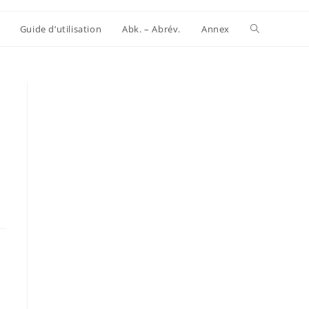
Website-
Guide d’utilisation
Abk. – Abrév.
Annex
Suche
umschalten