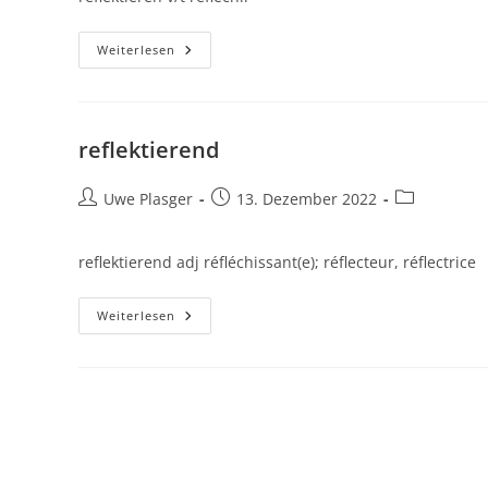
Reflektieren
Weiterlesen
reflektierend
Beitrags-
Beitrag
Beitrags-
Uwe Plasger
13. Dezember 2022
Autor:
veröffentlicht:
Kategorie:
reflektierend adj réfléchissant(e); réflecteur, réflectrice
Reflektierend
Weiterlesen