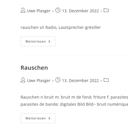
Beitrags-
Beitrag
Beitrags-
Uwe Plasger
13. Dezember 2022
Autor:
veröffentlicht:
Kategorie:
rauschen v/i Radio, Lautsprecher grésiller
Rauschen
Weiterlesen
Rauschen
Beitrags-
Beitrag
Beitrags-
Uwe Plasger
13. Dezember 2022
Autor:
veröffentlicht:
Kategorie:
Rauschen n bruit m; bruit m de fond; friture f; parasit
parasites de bande; digitales Bild Bild~ bruit numériq
Rauschen
Weiterlesen