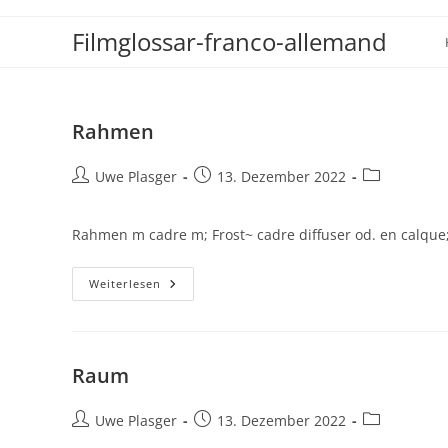
Zum
Filmglossar-franco-allemand
Inhalt
springen
Rahmen
Beitrags-
Beitrag
Beitrags-
Uwe Plasger
13. Dezember 2022
Autor:
veröffentlicht:
Kategorie:
Rahmen m cadre m; Frost~ cadre diffuser od. en calqu
Rahmen
Weiterlesen
Raum
Beitrags-
Beitrag
Beitrags-
Uwe Plasger
13. Dezember 2022
Autor:
veröffentlicht:
Kategorie: