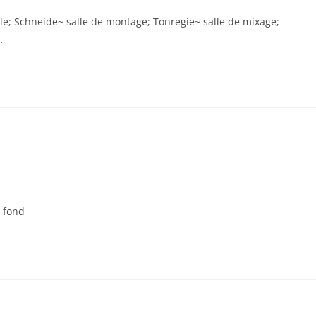
trôle; Schneide~ salle de montage; Tonregie~ salle de mixage;
…
 fond