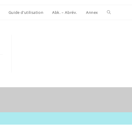
Website-
Guide d’utilisation
Abk. – Abrév.
Annex
Suche
umschalten