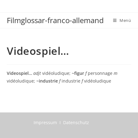
Zum
Inhalt
Filmglossar-franco-allemand
springen
Menü
Videospiel…
Videospiel…
adjt
vidéoludique;
~figur
f
personnage
m
vidéoludique;
~industrie
f
industrie
f
vidéoludique
Impressum I Datenschutz