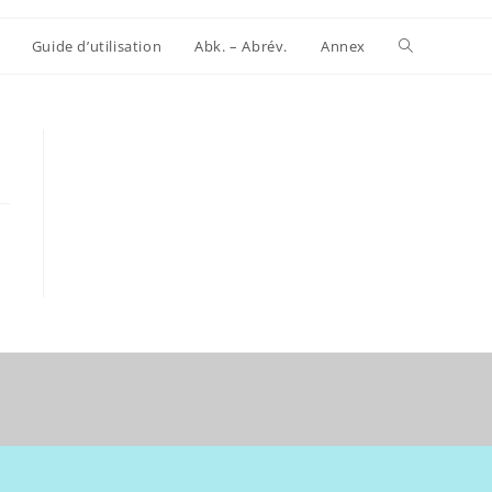
Website-
Guide d’utilisation
Abk. – Abrév.
Annex
Suche
umschalten