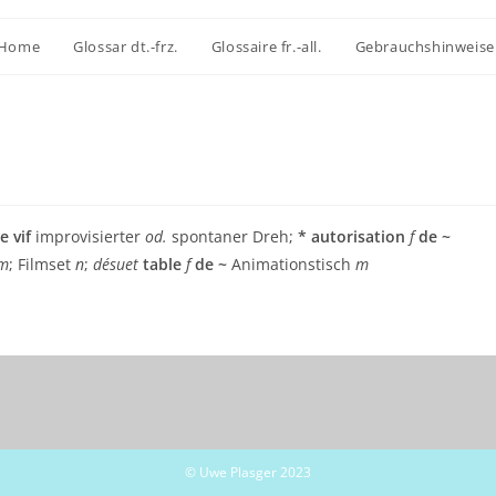
Home
Glossar dt.-frz.
Glossaire fr.-all.
Gebrauchshinweise
e vif
improvisierter
od.
spontaner Dreh;
*
autorisation
f
de ~
m
; Filmset
n
;
désuet
table
f
de ~
Animationstisch
m
© Uwe Plasger 2023