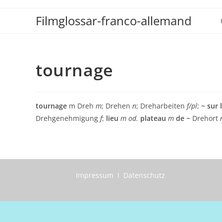
Zum
Filmglossar-franco-allemand
Inhalt
springen
tournage
tournage
m Dreh
m
; Drehen
n
; Dreharbeiten
f/pl
;
~ sur l
Drehgenehmigung
f
;
lieu
m od.
plateau
m
de ~
Drehort
Impressum I Datenschutz