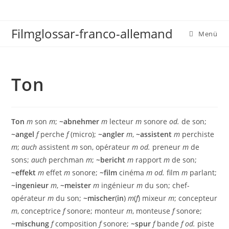
Zum
Inhalt
Filmglossar-franco-allemand
springen
Menü
Ton
Ton
m
son
m
;
~abnehmer
m
lecteur
m
sonore
od.
de son;
~angel
f
perche
f
(micro);
~angler
m
,
~assistent
m
perchiste
m
;
auch
assistent
m
son, opérateur
m od.
preneur
m
de
sons;
auch
perchman
m
;
~bericht
m
rapport
m
de son;
~effekt
m
effet
m
sonore;
~film
cinéma
m od.
film
m
parlant;
~ingenieur
m
,
~meister
m
ingénieur
m
du son; chef-
opérateur
m
du son;
~mischer
(
in
)
m
(
f
) mixeur
m
; concepteur
m
, conceptrice
f
sonore; monteur
m
, monteuse
f
sonore;
~mischung
f
composition
f
sonore;
~spur
f
bande
f od.
piste