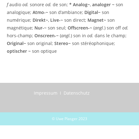
f
audio
od.
sonore
od.
de son;
*
Analog~
,
analoger ~
son
analogique;
Atmo-~
son d’ambiance;
Digital~
son
numérique;
Direkt~
,
Live-~
son direct;
Magnet~
son
magnétique;
Nur-~
son seul;
Offscreen-~
(
angl.
) son off
od.
hors-champ;
Onscreen-~
(
angl.
) son in
od.
dans le champ;
Original~
son original;
Stereo~
son stéréophonique;
optischer ~
son optique
Impressum I Datenschutz
© Uwe Plasger 2023