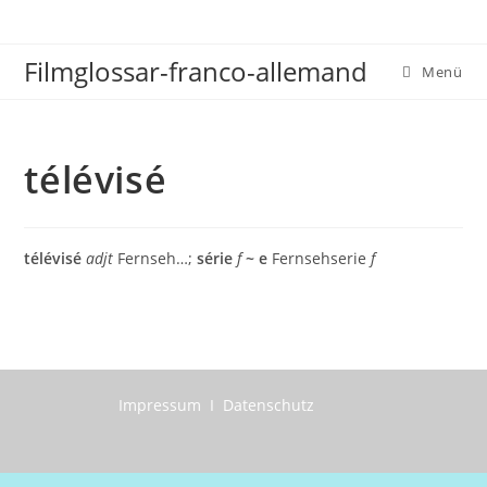
Zum
Inhalt
Filmglossar-franco-allemand
springen
Menü
télévisé
télévisé
adjt
Fernseh…;
série
f
~ e
Fernsehserie
f
Impressum I Datenschutz