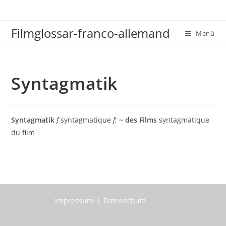
Zum
Inhalt
Filmglossar-franco-allemand
springen
Menü
Syntagmatik
Syntagmatik
f
syntagmatique
f
;
~ des Films
syntagmatique
du film
Impressum I Datenschutz