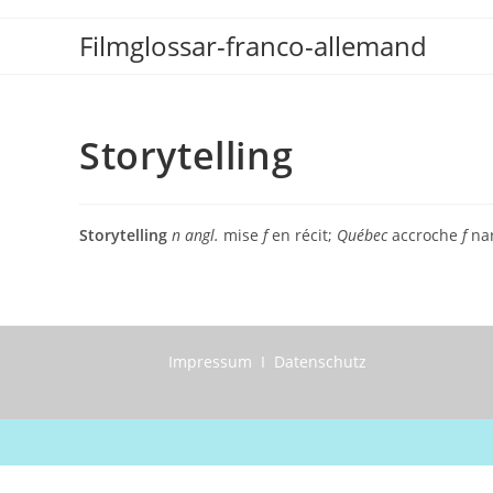
Zum
Filmglossar-franco-allemand
Inhalt
springen
Storytelling
Storytelling
n angl.
mise
f
en récit;
Québec
accroche
f
nar
Impressum I Datenschutz