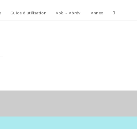
Website-
e
Guide d’utilisation
Abk. – Abrév.
Annex
Suche
umschalten