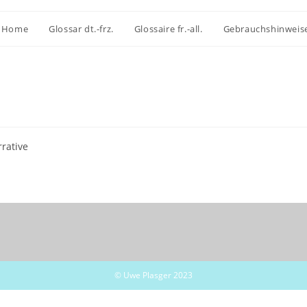
Home
Glossar dt.-frz.
Glossaire fr.-all.
Gebrauchshinweis
rative
© Uwe Plasger 2023