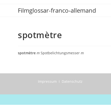
Zum
Filmglossar-franco-allemand
Inhalt
springen
spotmètre
spotmètre
m
Spotbelichtungsmesser
m
Impressum I Datenschutz