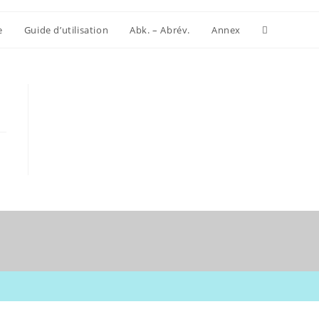
Website-
e
Guide d’utilisation
Abk. – Abrév.
Annex
Suche
umschalten