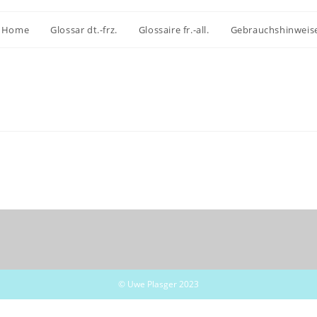
Home
Glossar dt.-frz.
Glossaire fr.-all.
Gebrauchshinweis
© Uwe Plasger 2023