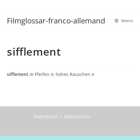
Zum
Inhalt
Filmglossar-franco-allemand
springen
Menü
sifflement
sifflement
m
Pfeifen
n
; hohes Rauschen
n
Impressum I Datenschutz