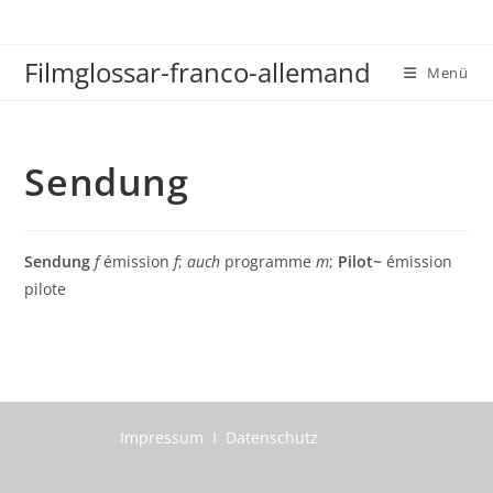
Zum
Inhalt
Filmglossar-franco-allemand
springen
Menü
Sendung
Sendung
f
émission
f
;
auch
programme
m
;
Pilot~
émission
pilote
Impressum I Datenschutz