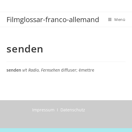
Zum
Inhalt
Filmglossar-franco-allemand
springen
Menü
senden
senden
v/t
Radio, Fernsehen
diffuser; émettre
Impressum I Datenschutz