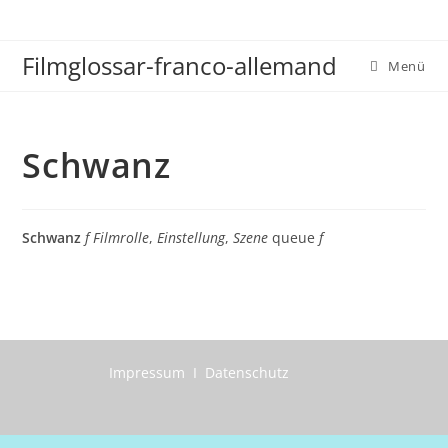
Zum
Inhalt
Filmglossar-franco-allemand
springen
Menü
Schwanz
Schwanz
f Filmrolle
,
Einstellung
,
Szene
queue
f
Impressum I Datenschutz