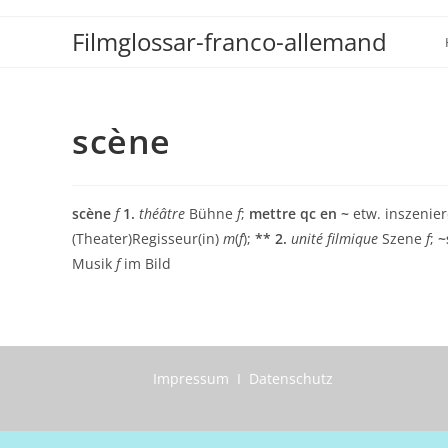
Zum
Filmglossar-franco-allemand
Inhalt
springen
scène
scène
f
1.
théâtre
Bühne
f
;
mettre qc en ~
etw. inszenier
(Theater)Regisseur(in)
m
(
f
);
** 2.
unité filmique
Szene
f
;
~
Musik
f
im Bild
Impressum I Datenschutz