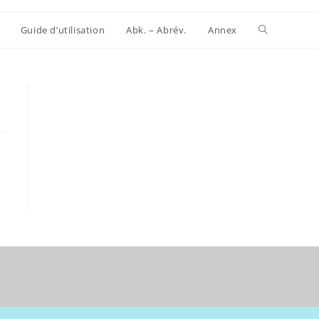
Website-
Guide d’utilisation
Abk. – Abrév.
Annex
Suche
umschalten