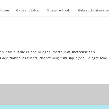
Home
Glossar dt.-frz.
Glossaire fr.-all.
Gebrauchshinweise
en, etw. auf die Bühne bringen;
metteur
m
,
metteuse
f
en ~
s additionnelles
zusätzliche Szenen;
* musique
f
de ~
diegetische