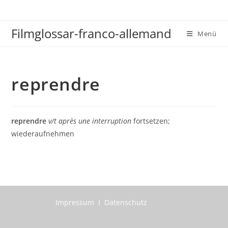
Zum
Inhalt
Filmglossar-franco-allemand
springen
Menü
reprendre
reprendre
v/t après une interruption
fortsetzen;
wiederaufnehmen
Impressum I Datenschutz