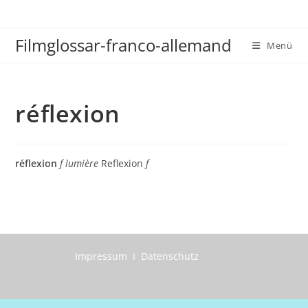
Zum
Inhalt
Filmglossar-franco-allemand
springen
Menü
réflexion
réflexion
f lumière
Reflexion
f
Impressum I Datenschutz