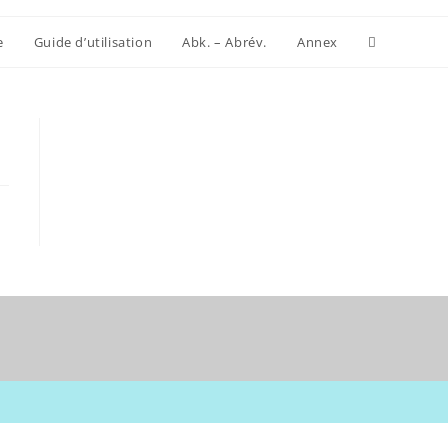
Website-
e
Guide d’utilisation
Abk. – Abrév.
Annex
Suche
umschalten