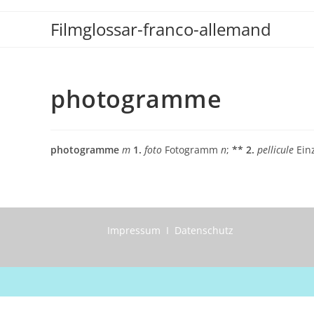
Zum
Filmglossar-franco-allemand
Inhalt
springen
photogramme
photogramme
m
1.
foto
Fotogramm
n
;
** 2.
pellicule
Ein
Impressum I Datenschutz