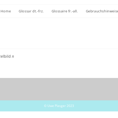
Home
Glossar dt.-frz.
Glossaire fr.-all.
Gebrauchshinweis
zelbild
n
© Uwe Plasger 2023