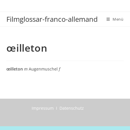
Zum
Inhalt
Filmglossar-franco-allemand
springen
Menü
œilleton
œilleton
m
Augenmuschel
f
Impressum I Datenschutz