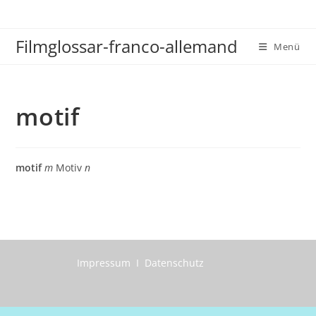
Zum
Inhalt
Filmglossar-franco-allemand
springen
Menü
motif
motif
m
Motiv
n
Impressum I Datenschutz