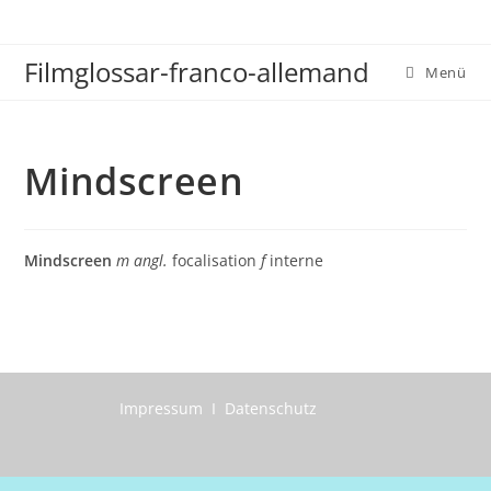
Zum
Inhalt
Filmglossar-franco-allemand
springen
Menü
Mindscreen
Mindscreen
m angl.
focalisation
f
interne
Impressum I Datenschutz