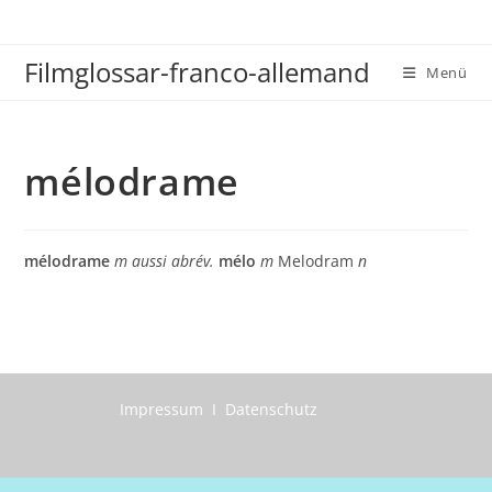
Zum
Inhalt
Filmglossar-franco-allemand
springen
Menü
mélodrame
mélodrame
m
aussi abrév.
mélo
m
Melodram
n
Impressum I Datenschutz