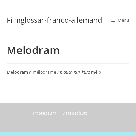
Zum
Inhalt
Filmglossar-franco-allemand
springen
Menü
Melodram
Melodram
n
mélodrame
m
;
auch nur kurz
mélo
Impressum I Datenschutz