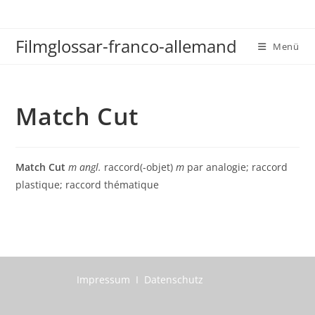
Zum
Inhalt
Filmglossar-franco-allemand
springen
Menü
Match Cut
Match Cut
m
angl.
raccord(-objet)
m
par analogie; raccord
plastique; raccord thématique
Impressum I Datenschutz