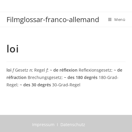
Zum
Inhalt
Filmglossar-franco-allemand
springen
Menü
loi
loi
f
Gesetz
n
; Regel
f
;
~ de réflexion
Reflexionsgesetz;
~ de
réfraction
Brechungsgesetz;
~ des 180 degrés
180-Grad-
Regel;
~ des 30 degrés
30-Grad-Regel
Impressum I Datenschutz