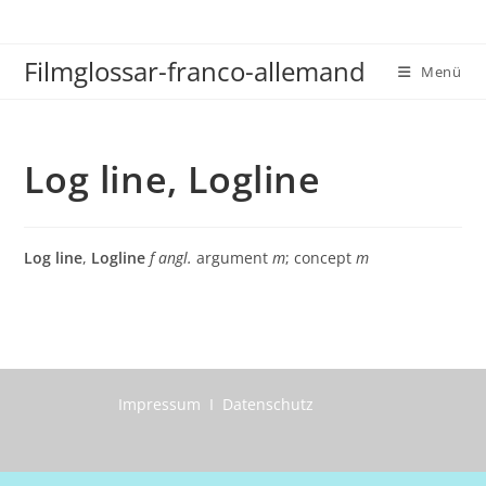
Zum
Inhalt
Filmglossar-franco-allemand
springen
Menü
Log line, Logline
Log line
,
Logline
f angl.
argument
m
; concept
m
Impressum I Datenschutz