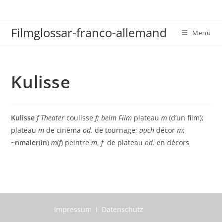
Zum
Inhalt
Filmglossar-franco-allemand
springen
Menü
Kulisse
Kulisse
f Theater
coulisse
f; beim Film
plateau
m
(d’un film);
plateau
m
de cinéma
od.
de tournage;
auch
décor
m
;
~nmaler
(
in
)
m
(
f
) peintre
m
,
f
de plateau
od.
en décors
Impressum I Datenschutz