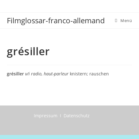
Zum
Inhalt
Filmglossar-franco-allemand
springen
Menü
grésiller
grésiller
v/i radio, haut-parleur
knistern; rauschen
Impressum I Datenschutz