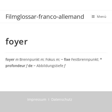
Zum
Inhalt
Filmglossar-franco-allemand
springen
Menü
foyer
foyer
m
Brennpunkt
m
; Fokus
m
;
~ fixe
Festbrennpunkt;
*
profondeur
f
de ~
Abbildungstiefe
f
Impressum I Datenschutz