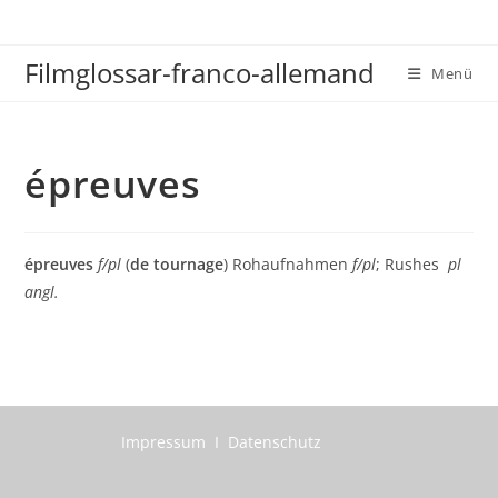
Zum
Inhalt
Filmglossar-franco-allemand
springen
Menü
épreuves
épreuves
f/pl
(
de tournage
) Rohaufnahmen
f/pl
; Rushes
pl
angl.
Impressum I Datenschutz