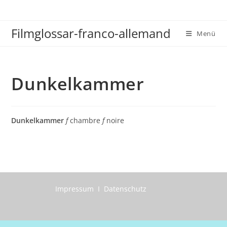
Zum
Inhalt
Filmglossar-franco-allemand
springen
Menü
Dunkelkammer
Dunkelkammer
f
chambre
f
noire
Impressum I Datenschutz