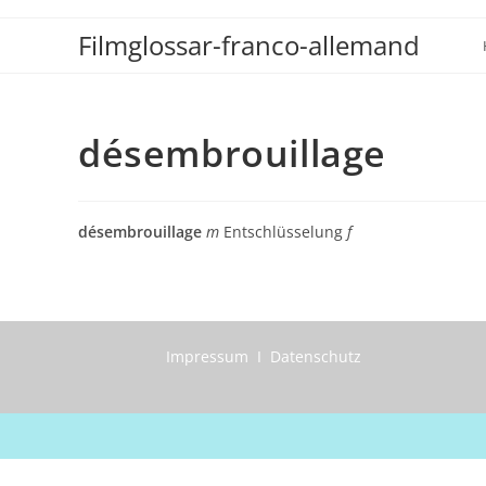
Zum
Filmglossar-franco-allemand
Inhalt
springen
désembrouillage
désembrouillage
m
Entschlüsselung
f
Impressum I Datenschutz