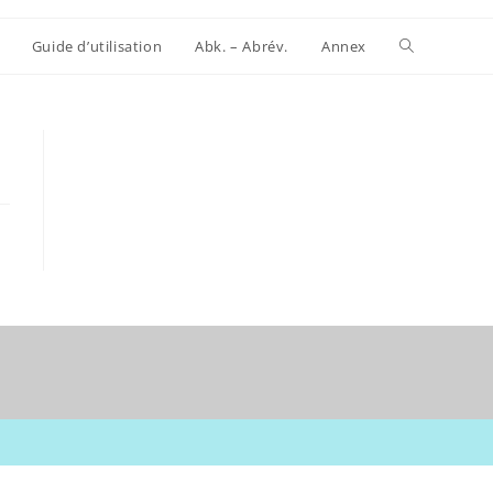
Website-
Guide d’utilisation
Abk. – Abrév.
Annex
Suche
umschalten