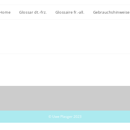
Home
Glossar dt.-frz.
Glossaire fr.-all.
Gebrauchshinweise
© Uwe Plasger 2023