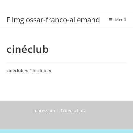
Zum
Inhalt
Filmglossar-franco-allemand
springen
Menü
cinéclub
cinéclub
m
Filmclub
m
Impressum I Datenschutz