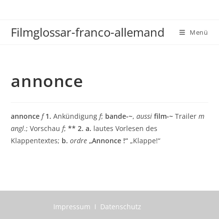
Zum
Inhalt
Filmglossar-franco-allemand
springen
Menü
annonce
annonce
f
1.
Ankündigung
f
;
bande-~
,
aussi
film-~
Trailer
m
angl
.; Vorschau
f
;
** 2.
a.
lautes Vorlesen des
Klappentextes;
b.
ordre
„Annonce !“
„Klappe!“
Impressum I Datenschutz