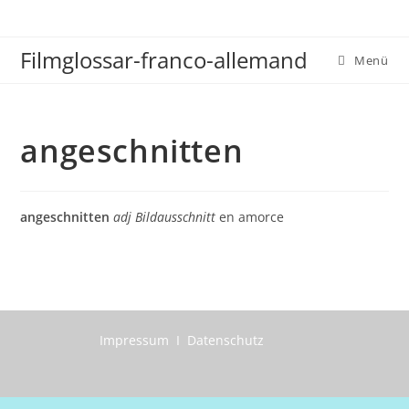
Zum
Inhalt
Filmglossar-franco-allemand
springen
Menü
angeschnitten
angeschnitten
adj Bildausschnitt
en amorce
Impressum I Datenschutz