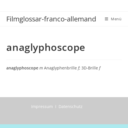
Zum
Inhalt
Filmglossar-franco-allemand
springen
Menü
anaglyphoscope
anaglyphoscope
m
Anaglyphenbrille
f
; 3D-Brille
f
Impressum I Datenschutz