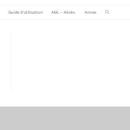
Website-
Guide d’utilisation
Abk. – Abrév.
Annex
Suche
umschalten