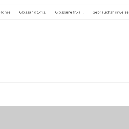
Home
Glossar dt.-frz.
Glossaire fr.-all.
Gebrauchshinweise