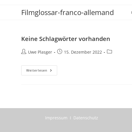
Zum
Filmglossar-franco-allemand
Inhalt
springen
Keine Schlagwörter vorhanden
Beitrags-
Beitrag
Beitrags-
Uwe Plasger
15. Dezember 2022
Autor:
veröffentlicht:
Kategorie:
Keine
Weiterlesen
Schlagwörter
Vorhanden
Impressum I Datenschutz